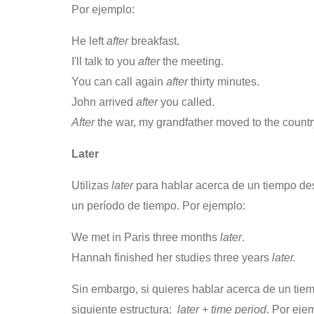
Por ejemplo:
He left
after
breakfast.
I'll talk to you
after
the meeting.
You can call again
after
thirty minutes.
John arrived
after
you called.
After
the war, my grandfather moved to the countr
Later
Utilizas
later
para hablar acerca de un tiempo d
un período de tiempo. Por ejemplo:
We met in Paris three months
later
.
Hannah finished her studies three years
later.
Sin embargo, si quieres hablar acerca de un tiem
siguiente estructura:
later + time period
. Por eje