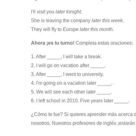
I'll visit you
later
tonight.
She is leaving the company
later
this week.
They will fly to Europe
later this month.
Ahora ¡es tu turno!
Completa estas oraciones:
1. After _____, I will take a break.
2. I will go on vacation after _____.
3. After _____, I went to university.
4. I'm going on a vacation later _____.
5. We will see each other later _____.
6. I left school in 2010. Five years later _____.
¿Cómo te fue? Si quieres aprender más acerca de
nosotros. Nuestros profesores de inglés ¡estarán