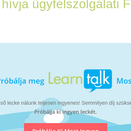
hívja ügyfélszolgálati F
Próbálja meg
Mos
lső lecke nálunk teljesen ingyenes! Semmilyen díj szüks
Próbálja ki ingyen leckét.