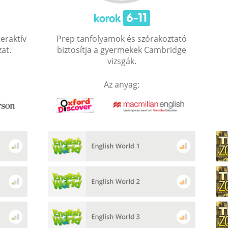
6-11
korok
eraktív
Prep tanfolyamok és szórakoztató
at.
biztosítja a gyermekek Cambridge
vizsgák.
Az anyag: