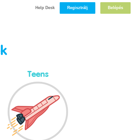
Regisztrálj
Belépés
Help Desk
ek
Teens