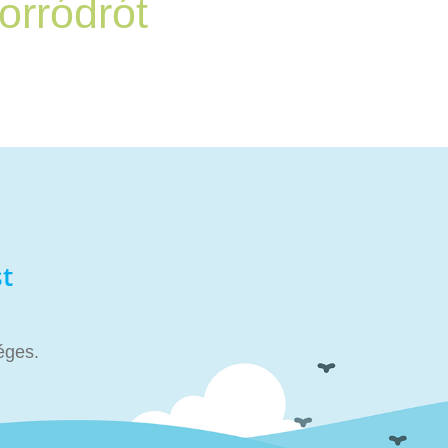
orródrót
t
éges.