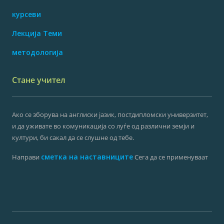
курсеви
Лекција Теми
методологија
Стане учител
Ако се зборува на англиски јазик, постдипломски универзитет,
и да уживате во комуникација со луѓе од различни земји и
култури, би сакал да се слушне од тебе.
сметка на наставниците
Направи
Сега да се применуваат