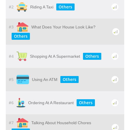
#2
Others
Riding A Taxi
#3
What Does Your House Look Like?
Others
#4
Others
Shopping At A Supermarket
#5
Others
Using An ATM
#6
Others
Ordering At A Restaurant
#7
Talking About Household Chores