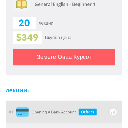
General English - Beginner 1
20
лекции
$349
Вкупна цена
Земете Оваа Курсот
лекции:
#1
Others
Opening A Bank Account