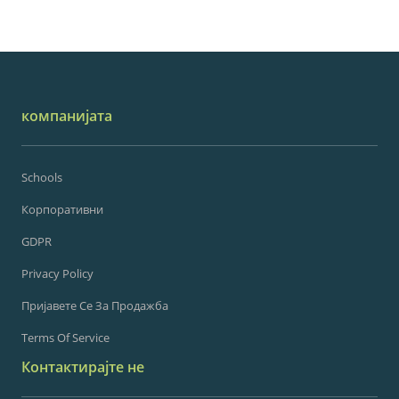
компанијата
Schools
Корпоративни
GDPR
Privacy Policy
Пријавете Се За Продажба
Terms Of Service
Контактирајте не