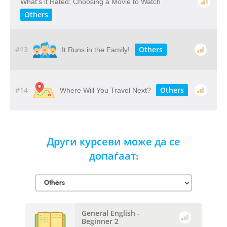
What's it Rated: Choosing a Movie to Watch
Others
#13
Others
It Runs in the Family!
#14
Others
Where Will You Travel Next?
Други курсеви може да се
допаѓаат:
General English -
Beginner 2