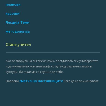
планови
курсеви
Лекција Теми
методологија
Стане учител
Ако се зборува на англиски јазик, постдипломски универзитет,
и да уживате во комуникација со луѓе од различни земји и
култури, би сакал да се слушне од тебе.
сметка на наставниците
Направи
Сега да се применуваат