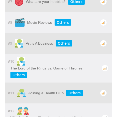
#7
Others
What are your hobbies?
#8
Others
Movie Reviews
#9
Others
Art is A Business
#10
The Lord of the Rings vs. Game of Thrones
Others
#11
Others
Joining a Health Club
#12