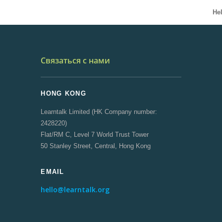
He
Связаться с нами
HONG KONG
Learntalk Limited (HK Company number:
2428220)
Flat/RM C, Level 7 World Trust Tower
50 Stanley Street, Central, Hong Kong
EMAIL
hello@learntalk.org