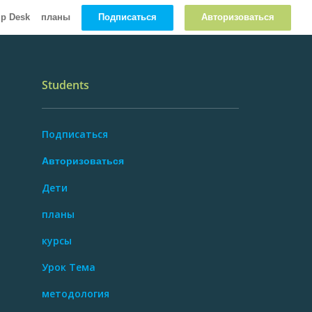
Подписаться
Авторизоваться
lp Desk
планы
Students
Подписаться
Авторизоваться
Дети
планы
курсы
Урок Тема
методология