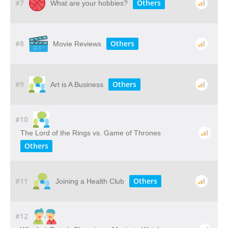
#7
Others
What are your hobbies?
#8
Others
Movie Reviews
#9
Others
Art is A Business
#10
The Lord of the Rings vs. Game of Thrones
Others
#11
Others
Joining a Health Club
#12