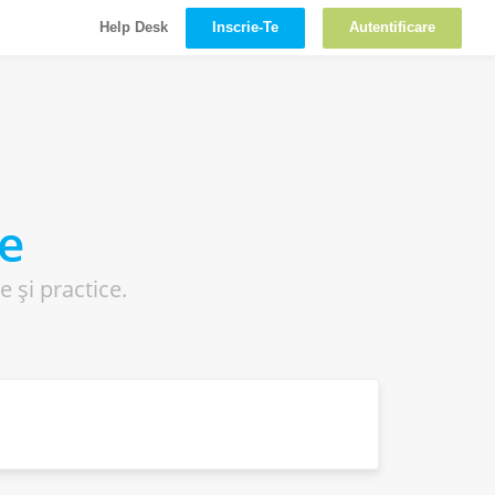
Inscrie-Te
Autentificare
Help Desk
re
e și practice.