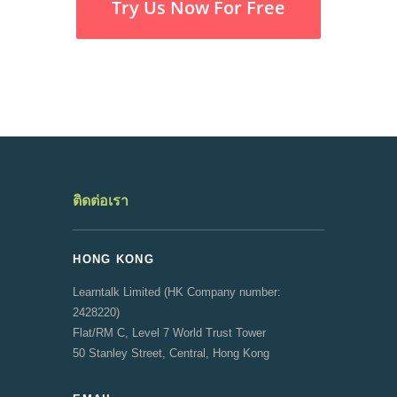
Try Us Now For Free
ติดต่อเรา
HONG KONG
Learntalk Limited (HK Company number:
2428220)
Flat/RM C, Level 7 World Trust Tower
50 Stanley Street, Central, Hong Kong