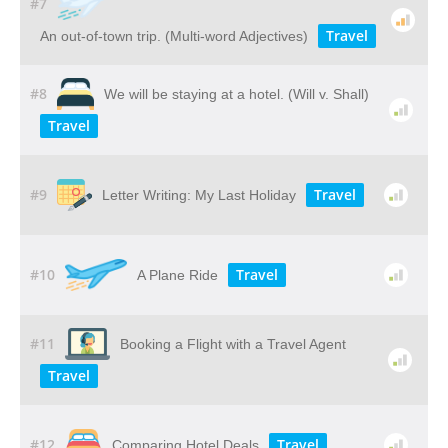
#7
Travel
An out-of-town trip. (Multi-word Adjectives)
#8
We will be staying at a hotel. (Will v. Shall)
Travel
#9
Travel
Letter Writing: My Last Holiday
#10
Travel
A Plane Ride
#11
Booking a Flight with a Travel Agent
Travel
#12
Travel
Comparing Hotel Deals