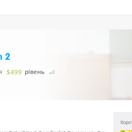
n 2
$499
я
рівень
Коро