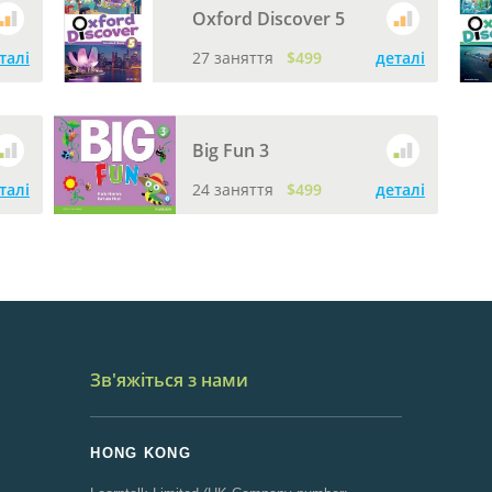
Oxford Discover 5
талі
27 заняття
$499
деталі
Big Fun 3
талі
24 заняття
$499
деталі
Зв'яжіться з нами
HONG KONG