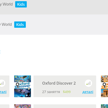
Kids
My World
Kids
My World
:
Oxford Discover 2
талі
27 заняття
$499
деталі