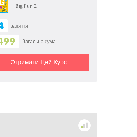
Big Fun 2
4
заняття
499
Загальна сума
Отримати Цей Курс