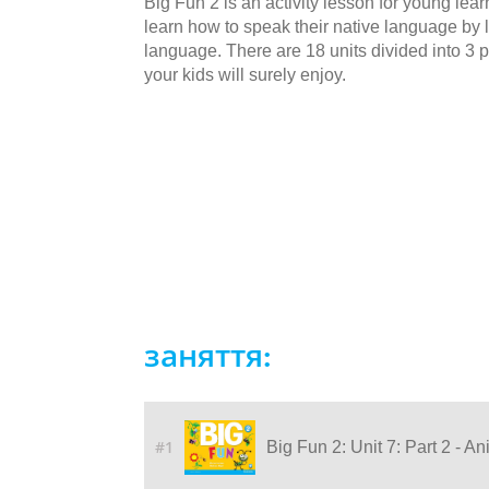
Big Fun 2 is an activity lesson for young lea
learn how to speak their native language by li
language. There are 18 units divided into 3 p
your kids will surely enjoy.
заняття:
#1
Big Fun 2: Unit 7: Part 2 - A