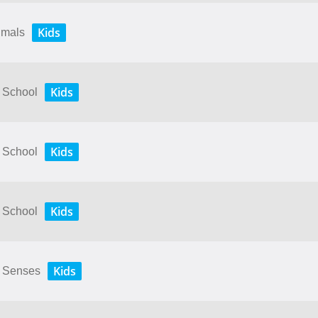
Kids
nimals
Kids
y School
Kids
y School
Kids
y School
Kids
My Senses