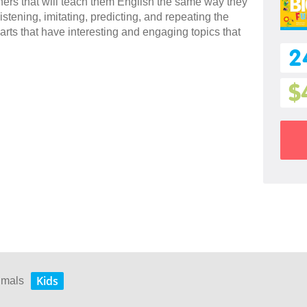
rners that will teach them English the same way they
stening, imitating, predicting, and repeating the
arts that have interesting and engaging topics that
2
$
Kids
nimals