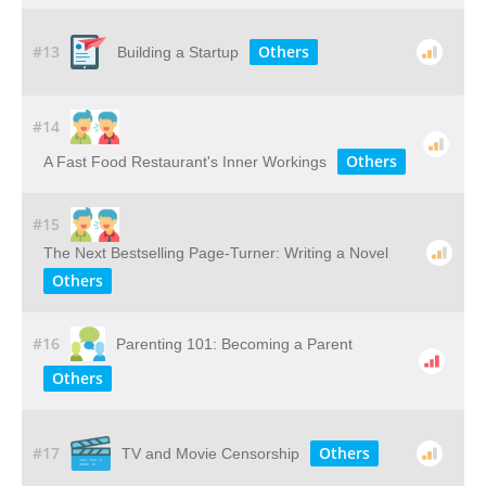
#13
Others
Building a Startup
#14
Others
A Fast Food Restaurant's Inner Workings
#15
The Next Bestselling Page-Turner: Writing a Novel
Others
#16
Parenting 101: Becoming a Parent
Others
#17
Others
TV and Movie Censorship