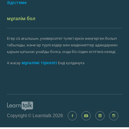
Әдістеме
мұғалім бол
Егер сіз ағылшын, университет түлегі еркін меңгерген болып
табылады, және әр түрлі елдер мен мәдениеттер адамдармен
қарым-қатынас ұнайды болса, онда біз сізден естігіміз келеді.
мұғалімі тіркелгі
А жасау
Енді қолдануға
Copyright © Learntalk 2026