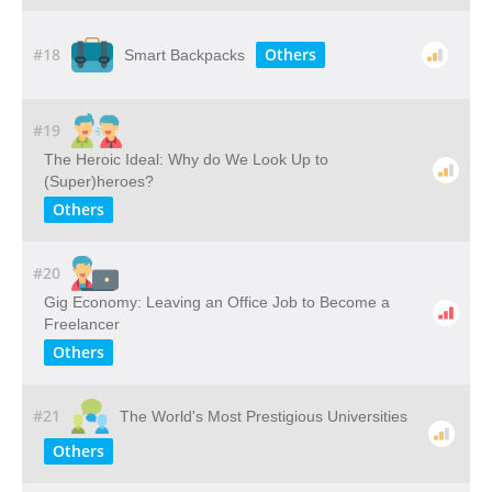
#18
Others
Smart Backpacks
#19
The Heroic Ideal: Why do We Look Up to
(Super)heroes?
Others
#20
Gig Economy: Leaving an Office Job to Become a
Freelancer
Others
#21
The World's Most Prestigious Universities
Others