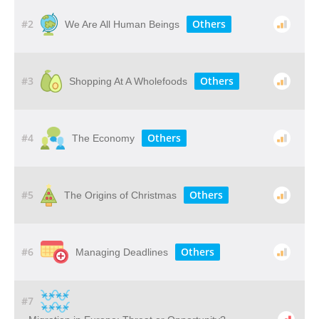
#2
Others
We Are All Human Beings
#3
Others
Shopping At A Wholefoods
#4
Others
The Economy
#5
Others
The Origins of Christmas
#6
Others
Managing Deadlines
#7