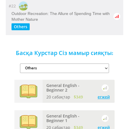
#22
Outdoor​ ​Recreation: The​ ​Allure​ ​of​ ​Spending​ ​Time​ ​with​
​Mother​ ​Nature
Others
Басқа Курстар Сіз мамыр сияқты:
General English -
Beginner 2
20 сабақтар
$349
егжей
General English -
Beginner 1
20 сабақтар
$349
егжей