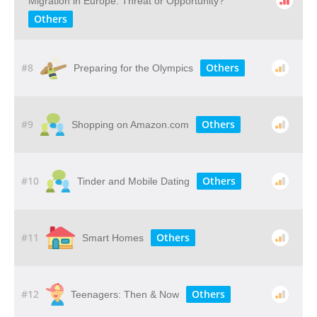
Migration in Europe: Threat or Opportunity?
Others
#8
Others
Preparing for the Olympics
#9
Others
Shopping on Amazon.com
#10
Others
Tinder and Mobile Dating
#11
Others
Smart Homes
#12
Others
Teenagers: Then & Now