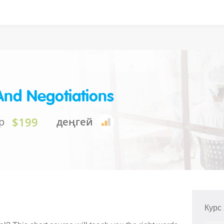
And Negotiations
$199
р
деңгей
Курс