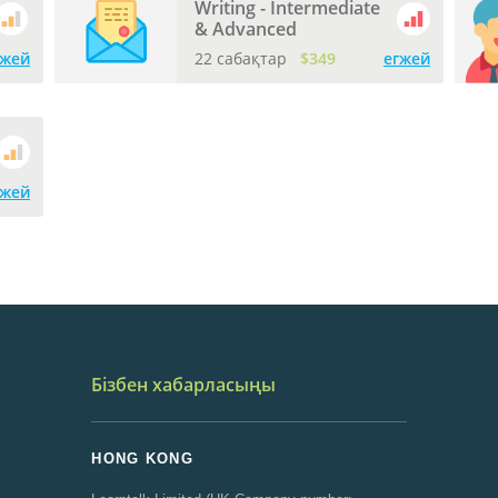
Writing - Intermediate
& Advanced
гжей
22 сабақтар
$349
егжей
гжей
Бізбен хабарласыңы
HONG KONG