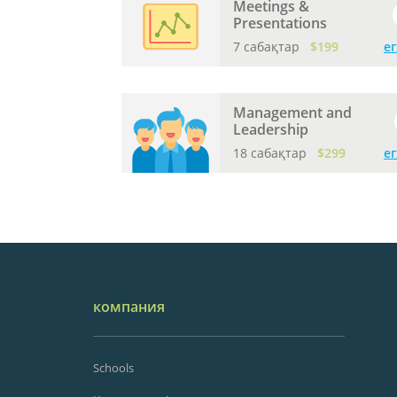
Meetings &
Presentations
7 сабақтар
$199
е
Management and
Leadership
18 сабақтар
$299
е
компания
Schools