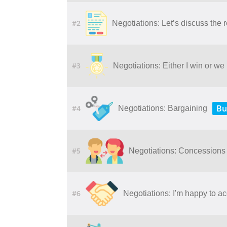
#2
Negotiations: Let’s discuss the 
#3
Negotiations: Either I win or we
Bu
#4
Negotiations: Bargaining
#5
Negotiations: Concession
#6
Negotiations: I'm happy to acc