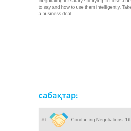
Negotiating for salary? or trying to close a d
to say and how to use them intelligently. Tak
a business deal.
сабақтар:
#1
Conducting Negotiations: 'I t