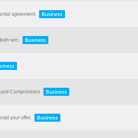
Business
rental agreement.
Business
 both win.
siness
Business
s and Compromises
Business
ept your offer.