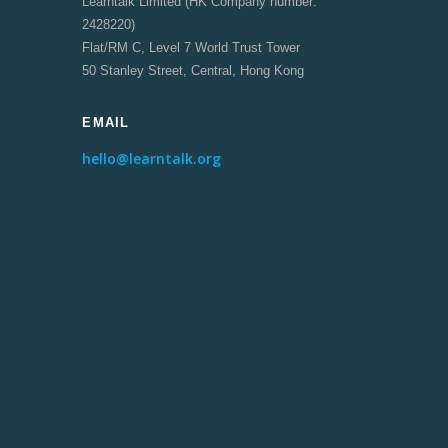
Learntalk Limited (HK Company number:
2428220)
Flat/RM C, Level 7 World Trust Tower
50 Stanley Street, Central, Hong Kong
EMAIL
hello@learntalk.org