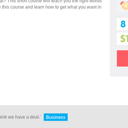
eal? This short course will teach you the right words
e this course and learn how to get what you want in
8
$
Business
hink we have a deal.'