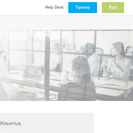
Тіркелу
Кіру
Help Desk
 Жиынтық