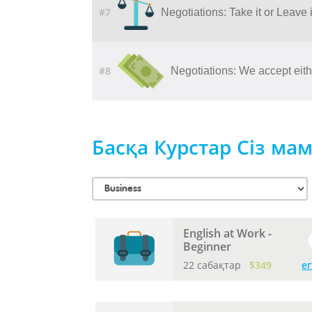
#7
Negotiations: Take it or Leave i
#8
Negotiations: We accept eith
Басқа Курстар Сіз ма
English at Work -
Beginner
22 сабақтар
$349
е