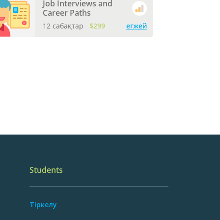
Job Interviews and
Career Paths
12 сабақтар
$299
егжей
Students
Тіркелу