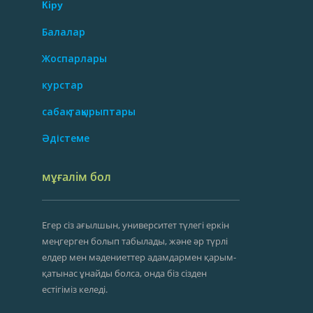
Кіру
Балалар
Жоспарлары
курстар
сабақ тақырыптары
Әдістеме
мұғалім бол
Егер сіз ағылшын, университет түлегі еркін
меңгерген болып табылады, және әр түрлі
елдер мен мәдениеттер адамдармен қарым-
қатынас ұнайды болса, онда біз сізден
естігіміз келеді.