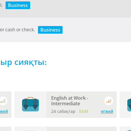
Business
t.
Business
er cash or check.
мыр сияқты:
English at Work -
Intermediate
гжей
24 сабақтар
$349
егжей