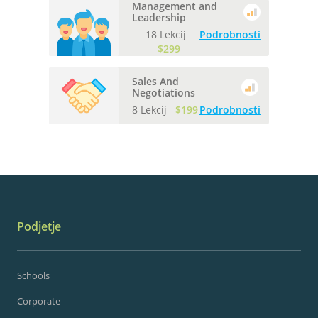
Management and
Leadership
18 Lekcij
Podrobnosti
$299
Sales And
Negotiations
8 Lekcij
$199
Podrobnosti
Podjetje
Schools
Corporate