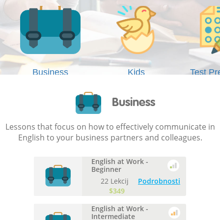
Business
Kids
Test Pr
Business
Lessons that focus on how to effectively communicate in
English to your business partners and colleagues.
English at Work -
Beginner
22 Lekcij
Podrobnosti
$349
English at Work -
Intermediate