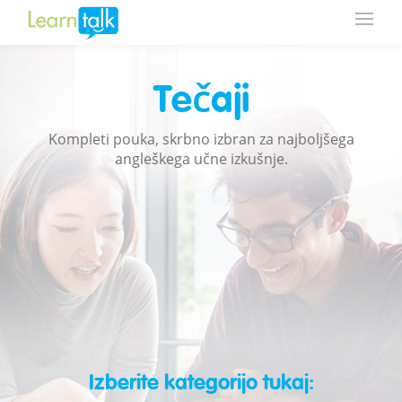
Tečaji
Kompleti pouka, skrbno izbran za najboljšega
angleškega učne izkušnje.
Izberite kategorijo tukaj: