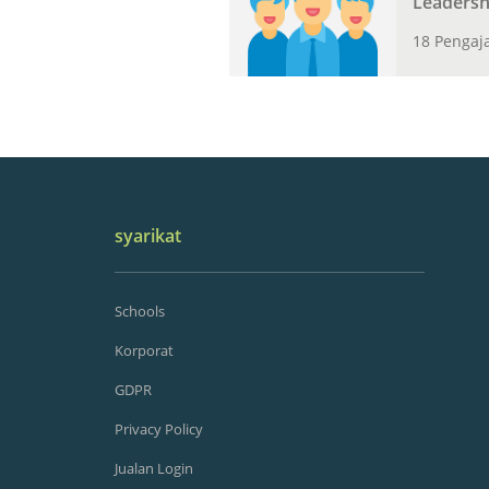
Leadersh
18 Pengaj
syarikat
Schools
Korporat
GDPR
Privacy Policy
Jualan Login