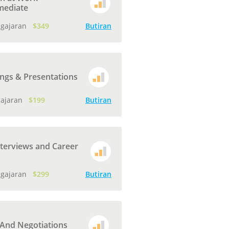
mediate
ngajaran
$349
Butiran
ngs & Presentations
gajaran
$199
Butiran
nterviews and Career
ngajaran
$299
Butiran
 And Negotiations