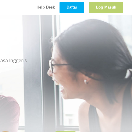
Daftar
Log Masuk
Help Desk
asa Inggeris