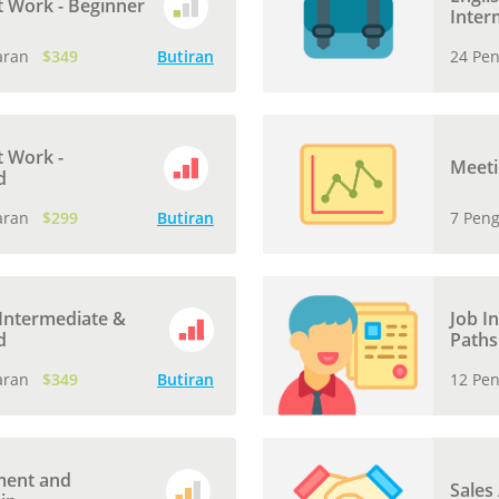
t Work - Beginner
Inter
aran
$349
Butiran
24 Pe
t Work -
Meeti
d
aran
$299
Butiran
7 Pen
 Intermediate &
Job I
d
Paths
aran
$349
Butiran
12 Pe
ent and
Sales