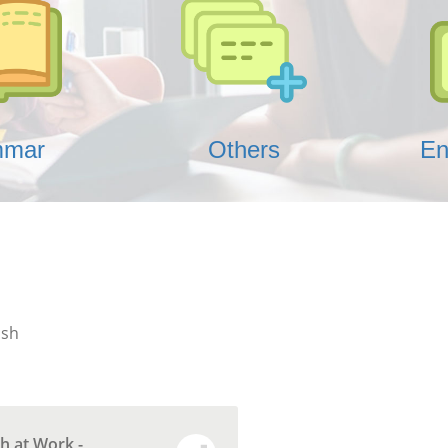
mmar
Others
En
ish
sh at Work -