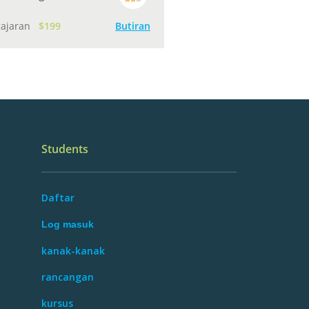
gajaran
$199
Butiran
Students
Daftar
Log masuk
kanak-kanak
rancangan
kursus