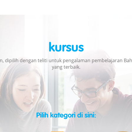
kursus
an, dipilih dengan teliti untuk pengalaman pembelajaran Bah
yang terbaik.
Pilih kategori di sini: