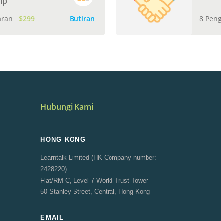
ip
aran
$299
Butiran
8 Pen
Hubungi Kami
HONG KONG
Learntalk Limited (HK Company number:
2428220)
Flat/RM C, Level 7 World Trust Tower
50 Stanley Street, Central, Hong Kong
EMAIL