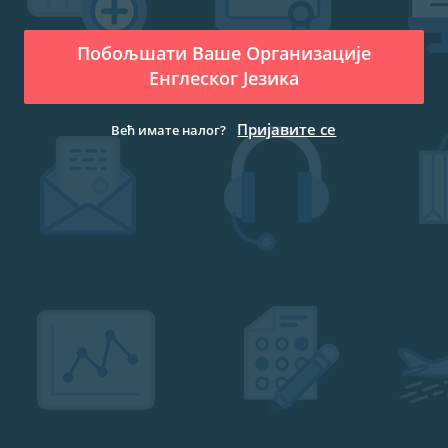
Побољшати Ваше Организације
Енглеског Језика
Пријавите се
Већ имате налог?