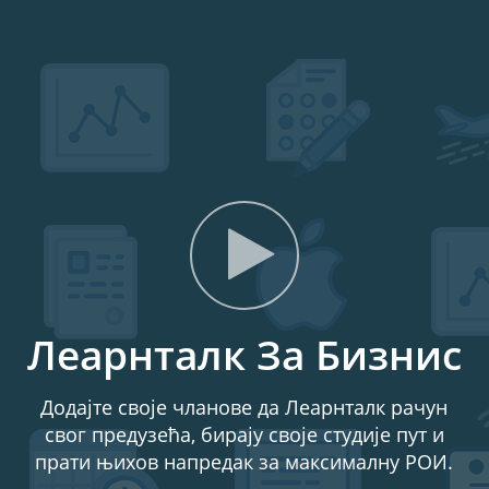
Леарнталк За Бизнис
Додајте своје чланове да Леарнталк рачун
свог предузећа, бирају своје студије пут и
прати њихов напредак за максималну РОИ.