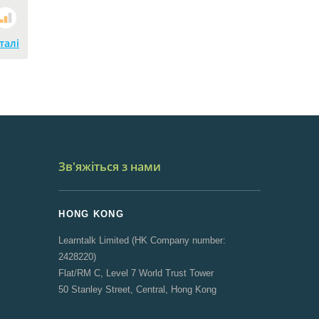
талі
Зв'яжіться з нами
HONG KONG
Learntalk Limited (HK Company number:
2428220)
Flat/RM C, Level 7 World Trust Tower
50 Stanley Street, Central, Hong Kong