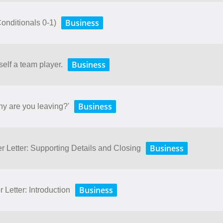
Business
(Conditionals 0-1)
Business
self a team player.
Business
hy are you leaving?'
Business
r Letter: Supporting Details and Closing
Business
 Letter: Introduction