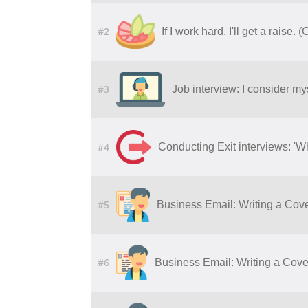
#2
If I work hard, I'll get a raise. 
#3
Job interview: I consider my
#4
Conducting Exit interviews: 'W
#5
Business Email: Writing a Cove
#6
Business Email: Writing a Cover