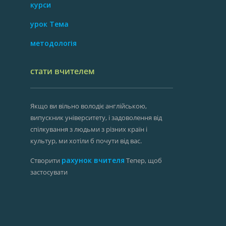
курси
урок Тема
методологія
стати вчителем
Якщо ви вільно володіє англійською,
випускник університету, і задоволення від
спілкування з людьми з різних країн і
культур, ми хотіли б почути від вас.
рахунок вчителя
Створити
Тепер, щоб
застосувати