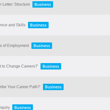
Business
 Letter: Structure
Business
nce and Skills
Business
ms of Employment
Business
t to Change Careers?'
Business
ibe Your Career Path?'
Business
nquiry