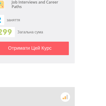
Job Interviews and Career
Paths
2
заняття
299
Загальна сума
Отримати Цей Курс