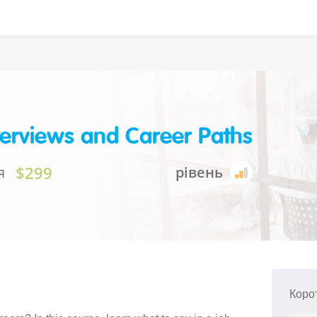
terviews and Career Paths
$299
я
рівень
Коро