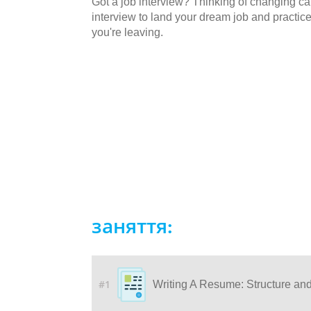
Got a job interview? Thinking of changing car
interview to land your dream job and practic
you're leaving.
заняття:
#1
Writing A Resume: Structure an