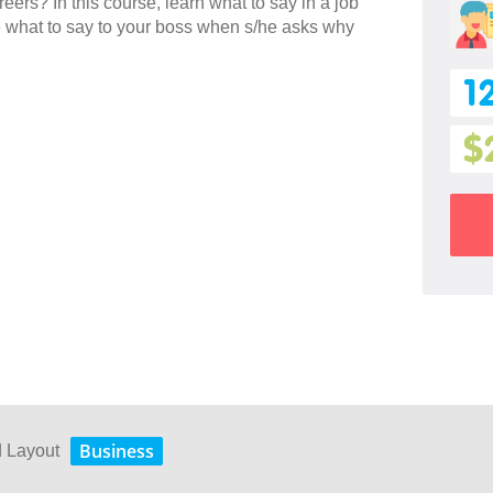
eers? In this course, learn what to say in a job
e what to say to your boss when s/he asks why
1
$
Business
d Layout