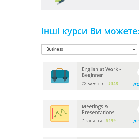
Інші курси Ви можете
English at Work -
Beginner
22 заняття
$349
де
Meetings &
Presentations
7 заняття
$199
де