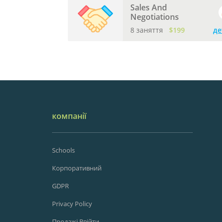
Sales And
Negotiations
8 заняття
$199
де
компанії
Schools
Корпоративний
GDPR
Privacy Policy
Продажі Ввійти