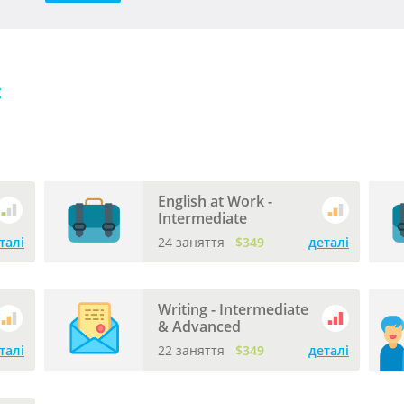
:
English at Work -
Intermediate
талі
24 заняття
$349
деталі
Writing - Intermediate
& Advanced
талі
22 заняття
$349
деталі