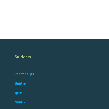
Students
Реєстрація
Ввійти
діти
плани