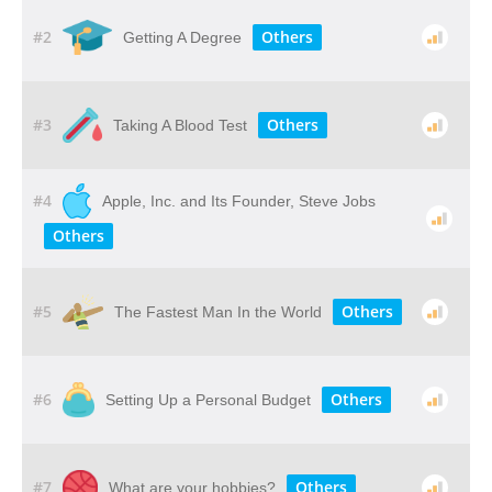
#2
Others
Getting A Degree
#3
Others
Taking A Blood Test
#4
Apple, Inc. and Its Founder, Steve Jobs
Others
#5
Others
The Fastest Man In the World
#6
Others
Setting Up a Personal Budget
#7
Others
What are your hobbies?