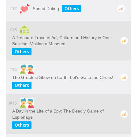
#12
Others
Speed Dating
#13
A​ ​Treasure​ ​Trove​ ​of​ ​Art,​ ​Culture​ ​and​ ​History​ ​in​ ​One​ ​
Building: Visiting​ ​a​ ​Museum
Others
#14
The Greatest Show on Earth: Let's Go to the Circus!
Others
#15
A Day in the Life of a Spy: The Deadly Game of
Espionage
Others