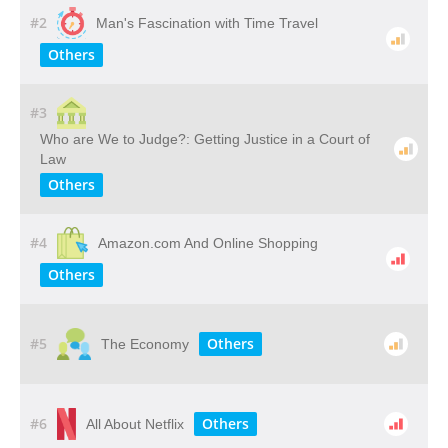
#2
Man's Fascination with Time Travel
Others
#3
Who​ ​are​ ​We​ ​to​ ​Judge?: Getting​ ​Justice​ ​in​ ​a​ ​Court​ ​of​ ​
Law
Others
#4
Amazon.com And Online Shopping
Others
#5
Others
The Economy
#6
Others
All About Netflix