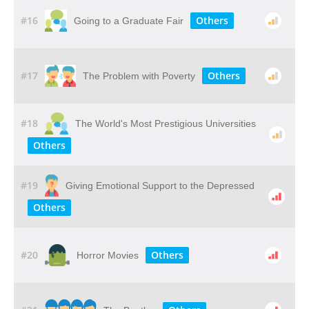
#16
Others
Going to a Graduate Fair
#17
Others
The Problem with Poverty
#18
The World's Most Prestigious Universities
Others
#19
Giving​ ​Emotional​ ​Support​ ​to​ ​the​ ​Depressed
Others
#20
Others
Horror Movies