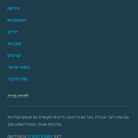
הירשם
התחברות
ילדים
תוכניות
קורסים
נושאי שיעור
מֵתוֹדוֹלוֹגִיָה
להיות מורה
אם אתה דובר אנגלית, בוגר אוניברסיטה, וליהנות תקשורת עם אנשים ממדינות
ותרבויות שונות, נשמח לשמוע ממך.
חשבון המורה
ליצור
עכשיו ליישם