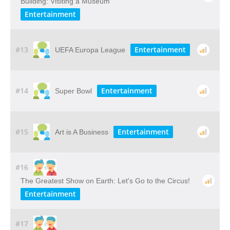
Building: Visiting​ ​a​ ​Museum
Entertainment
#13
Entertainment
UEFA Europa League
#14
Entertainment
Super Bowl
#15
Entertainment
Art is A Business
#16
The Greatest Show on Earth: Let's Go to the Circus!
Entertainment
#17