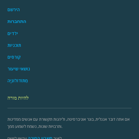
הירשם
התחברות
ילדים
תוכניות
קורסים
נושאי שיעור
מֵתוֹדוֹלוֹגִיָה
להיות מורה
אם אתה דובר אנגלית, בוגר אוניברסיטה, וליהנות תקשורת עם אנשים ממדינות
ותרבויות שונות, נשמח לשמוע ממך.
חשבון המורה
ליצור
עכשיו ליישם