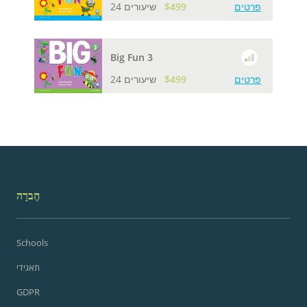
פרטים
$499
24 שיעורים
Big Fun 3
פרטים
$499
24 שיעורים
חֶברָה
Schools
תאגידי
GDPR