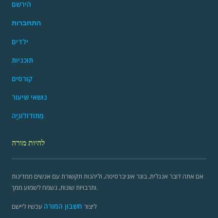
הירשם
התחברות
ילדים
תוכניות
קורסים
נושאי שיעור
מֵתוֹדוֹלוֹגִיָה
להיות מורה
אם אתה דובר אנגלית, בוגר אוניברסיטה, וליהנות תקשורת עם אנשים ממדינות
ותרבויות שונות, נשמח לשמוע ממך.
חשבון המורה
ליצור
עכשיו ליישם