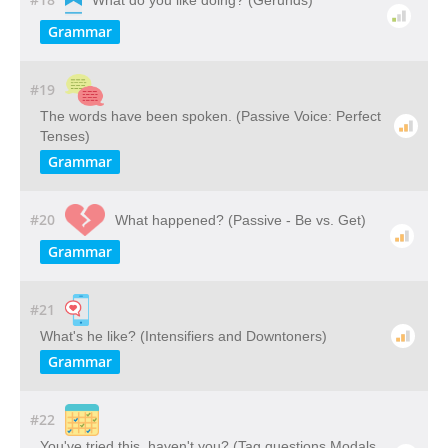
What do you like doing? (Gerunds)
Grammar
#19
The words have been spoken. (Passive Voice: Perfect
Tenses)
Grammar
#20
What happened? (Passive - Be vs. Get)
Grammar
#21
What's he like? (Intensifiers and Downtoners)
Grammar
#22
You've tried this, haven't you? (Tag questions Modals