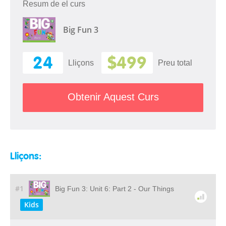
Resum de el curs
Big Fun 3
24
$499
Lliçons
Preu total
Obtenir Aquest Curs
Lliçons:
#1
Big Fun 3: Unit 6: Part 2 - Our Things
Kids