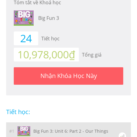
Tóm tắt về Khoá học
Big Fun 3
24
Tiết học
10,978,000₫
Tổng giá
Nhận Khóa Học Này
Tiết học:
#1
Big Fun 3: Unit 6: Part 2 - Our Things