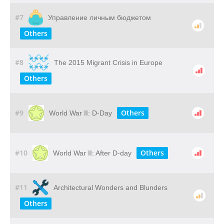
#7
Управление личным бюджетом
Others
#8
The 2015 Migrant Crisis in Europe
Others
#9
Others
World War II: D-Day
#10
Others
World War II: After D-day
#11
Architectural Wonders and Blunders
Others