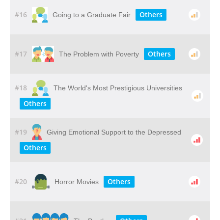
#16
Others
Going to a Graduate Fair
#17
Others
The Problem with Poverty
#18
The World's Most Prestigious Universities
Others
#19
Giving​ ​Emotional​ ​Support​ ​to​ ​the​ ​Depressed
Others
#20
Others
Horror Movies