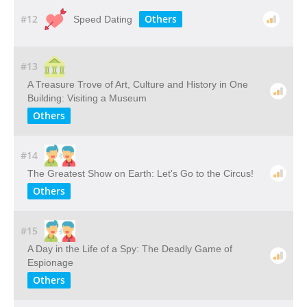
#12
Others
Speed Dating
#13
A​ ​Treasure​ ​Trove​ ​of​ ​Art,​ ​Culture​ ​and​ ​History​ ​in​ ​One​ ​
Building: Visiting​ ​a​ ​Museum
Others
#14
The Greatest Show on Earth: Let's Go to the Circus!
Others
#15
A Day in the Life of a Spy: The Deadly Game of
Espionage
Others