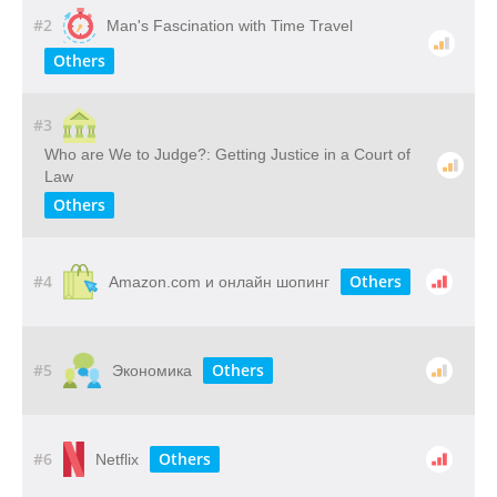
#2
Man's Fascination with Time Travel
Others
#3
Who​ ​are​ ​We​ ​to​ ​Judge?: Getting​ ​Justice​ ​in​ ​a​ ​Court​ ​of​ ​
Law
Others
#4
Others
Amazon.com и онлайн шопинг
#5
Others
Экономика
#6
Others
Netflix