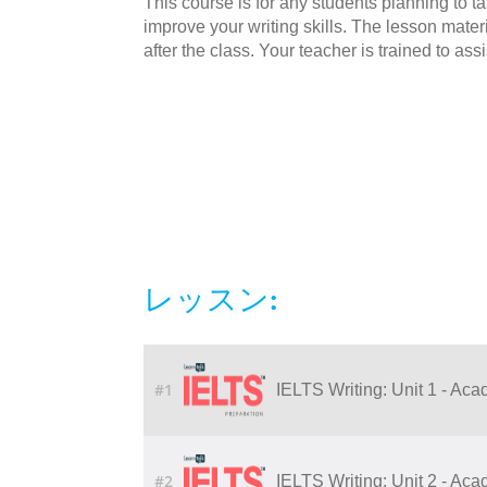
This course is for any students planning to t
improve your writing skills. The lesson mate
after the class. Your teacher is trained to as
レッスン:
#1
IELTS Writing: Unit 1 - Aca
#2
IELTS Writing: Unit 2 - Ac