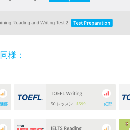
Test Preparation
aining Reading and Writing Test 2
同様：
TOEFL Writing
細部
50 レッスン
$599
細部
IELTS Reading