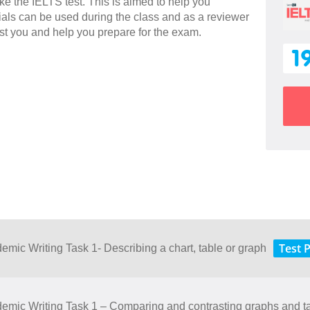
ake the IELTS test. This is aimed to help you
rials can be used during the class and as a reviewer
sist you and help you prepare for the exam.
1
Test 
demic Writing Task 1- Describing a chart, table or graph
ademic Writing Task 1 – Comparing and contrasting graphs and t