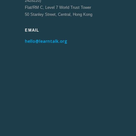
2428220)
Flat/RM C, Level 7 World Trust Tower
50 Stanley Street, Central, Hong Kong
EMAIL
hello@learntalk.org