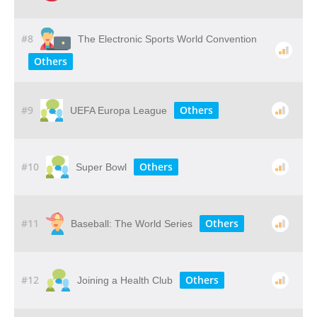
#8
The Electronic Sports World Convention
Others
#9
Others
UEFA Europa League
#10
Others
Super Bowl
#11
Others
Baseball: The World Series
#12
Others
Joining a Health Club