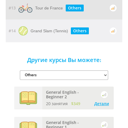
#13
Others
Tour de France
#14
Others
Grand Slam (Tennis)
Другие курсы Вы можете:
General English -
Beginner 2
20 занятия
$349
Детали
General English -
Beginner 1