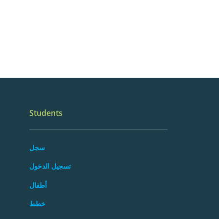
Students
سجل
تسجيل الدخول
أطفال
خطط