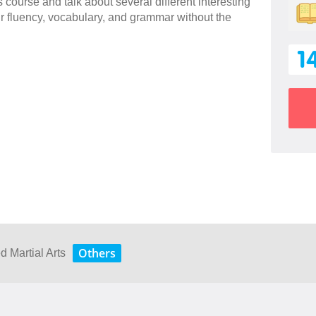
 course and talk about several different interesting
ur fluency, vocabulary, and grammar without the
1
Others
 Martial Arts