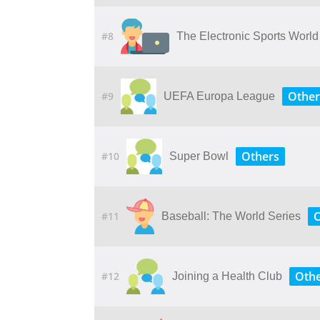
#8
The Electronic Sports Worl
Other
#9
UEFA Europa League
Others
#10
Super Bowl
O
#11
Baseball: The World Series
Othe
#12
Joining a Health Club