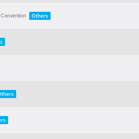
Others
d Convention
s
thers
rs