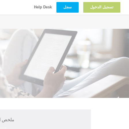
تسجيل الدخول
سجل
Help Desk
ملخص ال