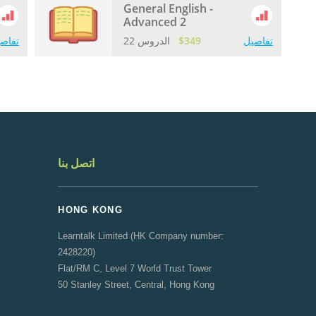
General English -
Advanced 2
تفاصيل
$349
22 الدروس
تفاص
اتصل بنا
HONG KONG
Learntalk Limited (HK Company number:
2428220)
Flat/RM C, Level 7 World Trust Tower
50 Stanley Street, Central, Hong Kong