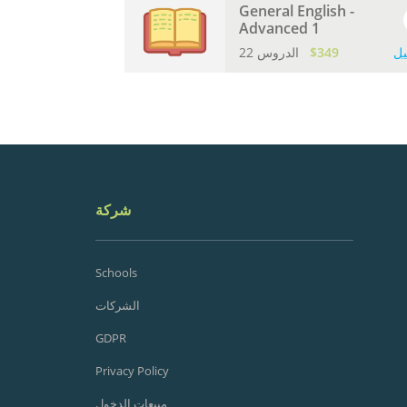
General English -
Advanced 1
يل
$349
22 الدروس
شركة
Schools
الشركات
GDPR
Privacy Policy
مبيعات الدخول