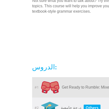
Not sure what you want to talk about? Try this
topics. This course will help you improve yo
textbook-style grammar exercises.
الدروس:
#1
Get Ready to Rumble: Mixed
Others
#2
درجة جامعية