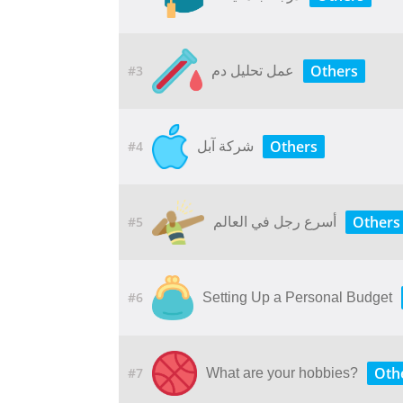
Others
#3
عمل تحليل دم
Others
#4
شركة آبل
Others
#5
أسرع رجل في العالم
#6
Setting Up a Personal Budget
Oth
#7
What are your hobbies?