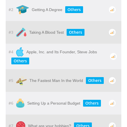
#2
Others
Getting A Degree
#3
Others
Taking A Blood Test
#4
Apple, Inc. and Its Founder, Steve Jobs
Others
#5
Others
The Fastest Man In the World
#6
Others
Setting Up a Personal Budget
#7
Others
What are your hobbies?