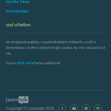
Výučba Témy
metodológie
stať učiteľom
Ak ste plynule anglicky, s vysokoškolským vzdelaním, a užiť si
komunikáciu s ľuďmi z rôznych krajín a kultúr, by sme radi počuť od
vás.
účet učiteľ
Vytvor
teraz uplatňovať
Copyright © Learntalk 2026