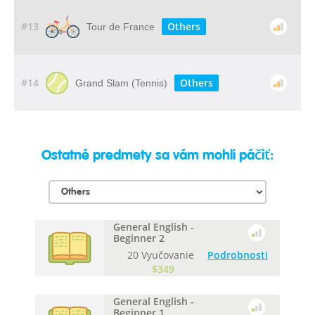
#13
Others
Tour de France
#14
Others
Grand Slam (Tennis)
Ostatné predmety sa vám mohli páčiť:
General English -
Beginner 2
20 Vyučovanie
Podrobnosti
$349
General English -
Beginner 1