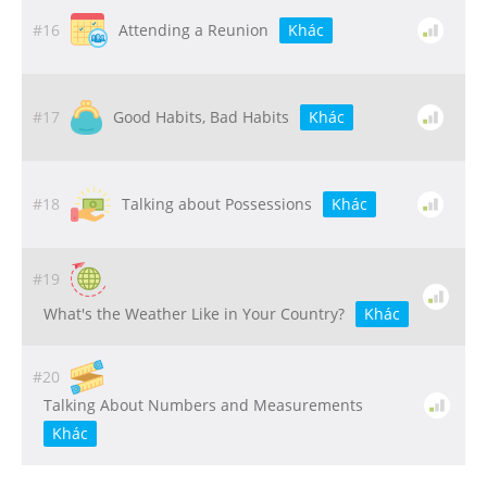
#16
Attending a Reunion
Khác
#17
Good Habits, Bad Habits
Khác
#18
Talking about Possessions
Khác
#19
What's the Weather Like in Your Country?
Khác
#20
Talking About Numbers and Measurements
Khác