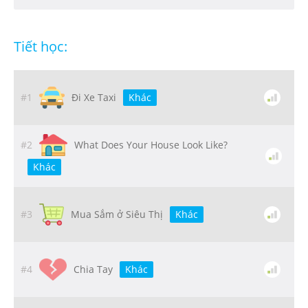
Tiết học:
#1
Đi Xe Taxi
Khác
#2
What Does Your House Look Like?
Khác
#3
Mua Sắm ở Siêu Thị
Khác
#4
Chia Tay
Khác