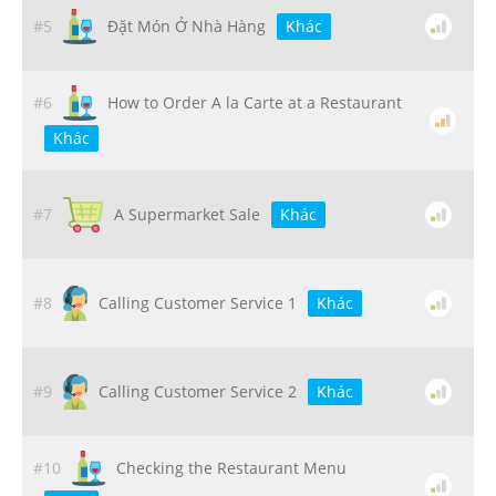
#5
Đặt Món Ở Nhà Hàng
Khác
#6
How to Order A la Carte at a Restaurant
Khác
#7
A Supermarket Sale
Khác
#8
Calling Customer Service 1
Khác
#9
Calling Customer Service 2
Khác
#10
Checking the Restaurant Menu