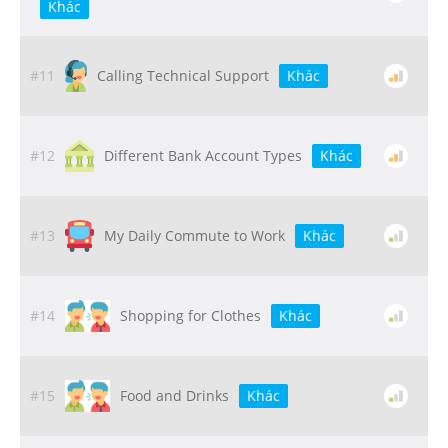
Khác
#11
Calling Technical Support
Khác
#12
Different Bank Account Types
Khác
#13
My Daily Commute to Work
Khác
#14
Shopping for Clothes
Khác
#15
Food and Drinks
Khác