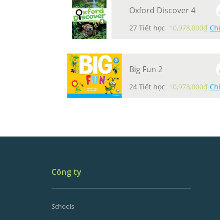
Oxford Discover 4
27 Tiết học
10,978,000₫
Chi
Big Fun 2
24 Tiết học
10,978,000₫
Chi
Công ty
Schools