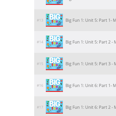
Big Fun 1: Unit 5: Part 1-
#13
Big Fun 1: Unit 5: Part 2 -
#14
Big Fun 1: Unit 5: Part 3 -
#15
Big Fun 1: Unit 6: Part 1- 
#16
Big Fun 1: Unit 6: Part 2 -
#17