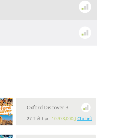
Oxford Discover 3
27 Tiết học
10,978,000₫
Chi tiết