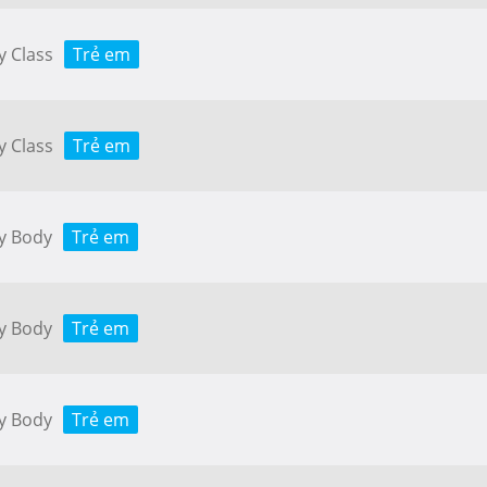
y Class
Trẻ em
y Class
Trẻ em
My Body
Trẻ em
My Body
Trẻ em
My Body
Trẻ em