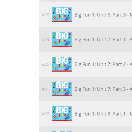
Big Fun 1: Unit 6: Part 3 -
#18
Big Fun 1: Unit 7: Part 1 -
#19
Big Fun 1: Unit 7: Part 2 -
#20
Big Fun 1: Unit 7: Part 3 -
#21
Big Fun 1: Unit 8: Part 1 -
#22