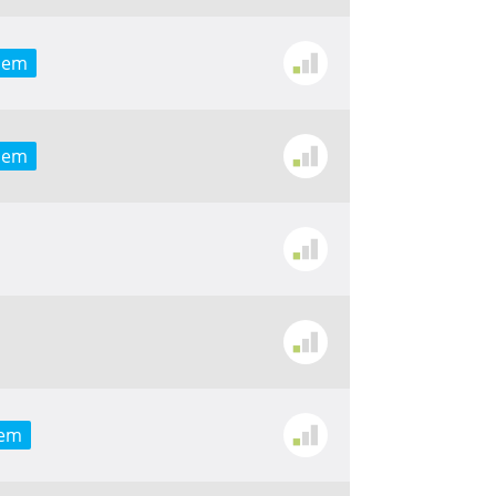
 em
 em
 em