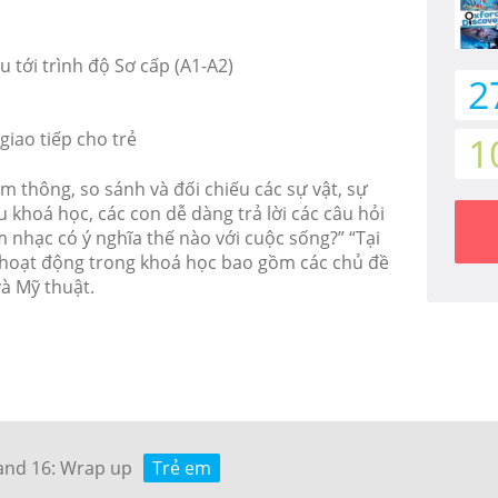
d
tới trình độ Sơ cấp (A1-A2)
2
giao tiếp cho trẻ
1
m thông, so sánh và đối chiếu các sự vật, sự
 khoá học, các con dễ dàng trả lời các câu hỏi
m nhạc có ý nghĩa thế nào với cuộc sống?” “Tại
ác hoạt động trong khoá học bao gồm các chủ đề
và Mỹ thuật.
 and 16: Wrap up
Trẻ em