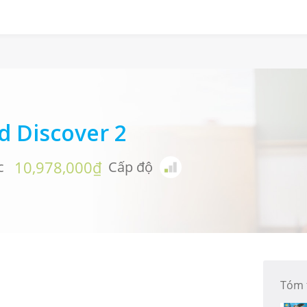
d Discover 2
10,978,000₫
c
Cấp độ
Tóm 