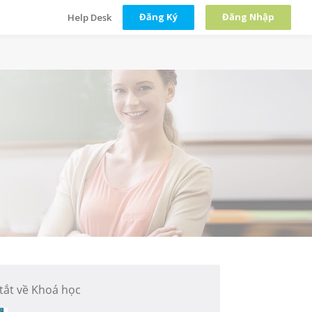
Đăng Ký
Đăng Nhập
Help Desk
tắt về Khoá học