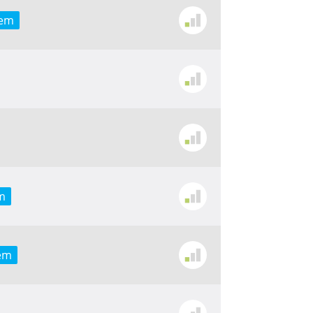
 em
m
em